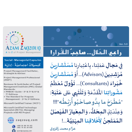
راعي الحلال… صاحب القرار!