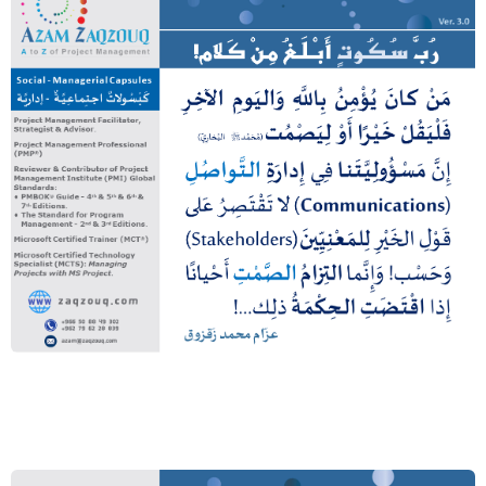
رب سكوت أبلغ من كلام!