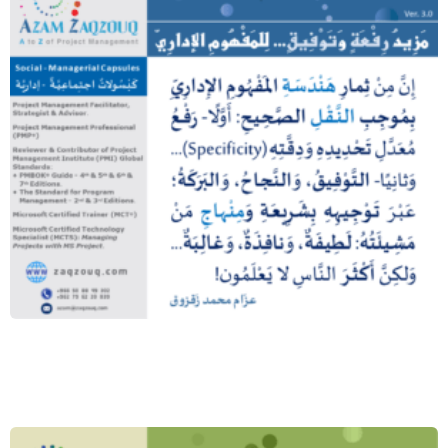
مزيد رفعة وتوفيق… للمفهوم الإداري