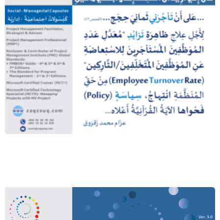
قال إني أريد أن أنكحك إحدى ابنتي هاتين