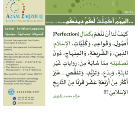
… اليوم أكملت لكم دينكم … (الله ﷻ –
المائدة:3)