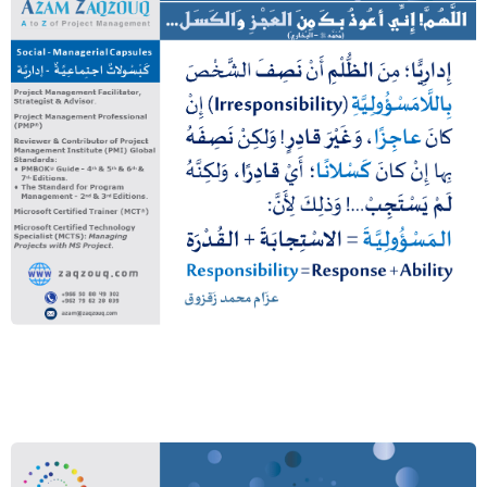
اللهم! إني أعوذ بك من العجز والكسل…
(محمد ﷺ – البخاري)