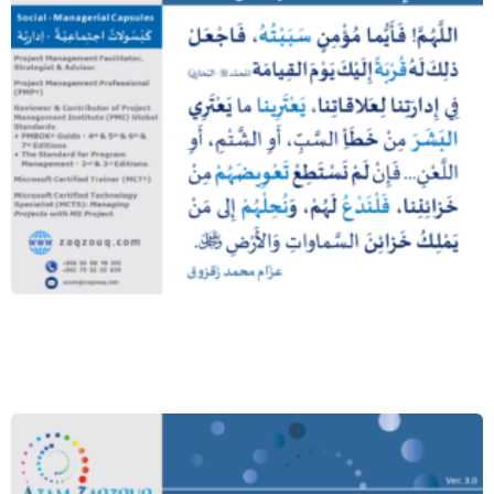
إنما محمد ﷺ بشر