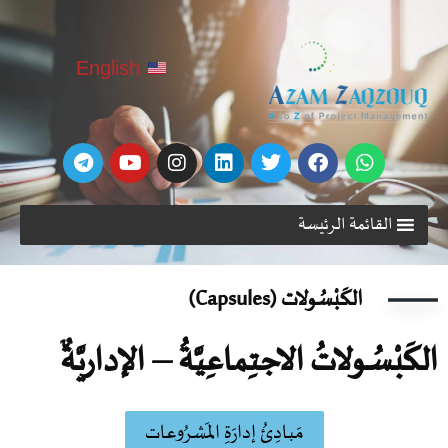
English
القائمة الرئيسة
الكَبْسُـولات (Capsules)
لكَبْسُـولاتُ الاجتِماعِيَّةُ – الإداريَّةٌ
مَبادِئُ إدارَةِ المَشرُوعات