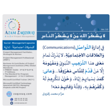
لا يشكر الله من لا يشكر الناس (محمد ﷺ
– صحيح أبي داود)