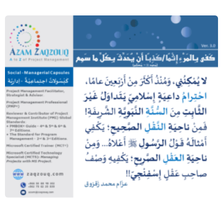
كفى بالمرء إثما/كذبا أن يحدث بكل ما سمع
(محمد ﷺ – مسلم)