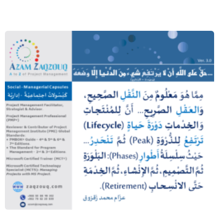
… حق على الله أن لا يرتفع شيء من الدنيا إلا
وضعه (محمد ﷺ – البخاري)