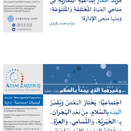
… ولعلهم يتفكرون (الله ﷻ – النحل:44)