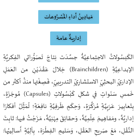
مَيادِينُ أَداءِ المَشرُوعات
إداريـةٌ عامـة
لكَبسُولاتُ الاجتِماعِيَّةُ جسَّدَت نِتاجَ تَصَوُّراتي الفِكريَّةِ
الإبداعِيَّةِ (Brainchildren) خِلالَ عَقْدَيْنِ من العَمَلٍ
لإداريٍّ البحثِـيٍّ الاستشارِيٍّ التدريبِـيٍّ، فَصِغْتها منذُ
أكثر من
َمسِ سَنَواتٍ
في شكلِ كَبْسُولاتٍ (Capsules) مُوجَزَةٍ،
ِتَعابِيـرَ عَرَبِيَّـةٍ مُرَكَّزةٍ، وَحِكَمٍ ظَرفِيَّةٍ نافِعَةٍ؛ تُمَثِّلُ أفكارًا
داريَّةً، ومَفاهِيمَ عِلْمِيَّةً، وَحقائِقَ مِهْنِيَّةً، مَـزَجْتُ فيها: ثابِتَ
لنَّقْلِ، مَعْ صَريحِ العَقْلِ، وَسَليمِ الفِطْرَة، بِآلِيَّةٍ أَسالِيبُها: