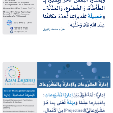
… وخيرهما الذي يبدأ بالسلام (محمد ﷺ –
البخاري)