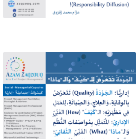
أي المقاربتين أجدى؟!