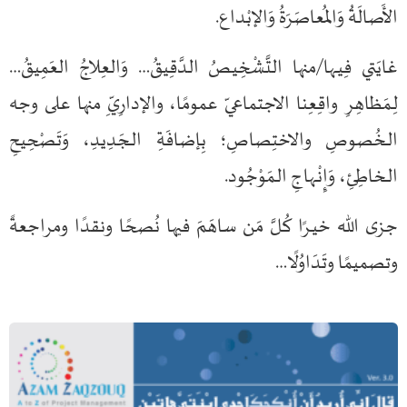
لأَصالَةُ وَالمُعاصَرَةُ وَالإبْداع.
ايَتي فِيـها/منها التَّشْخِيصُ الدَّقِيقُ… وَالعِلاجُ العَمِيقُ…
ِـمَظاهِرِ واقِعِنا الاجتماعيّ عمومًا، والإدارِيِّ منها على وجه
لـخُصوصِ والاختِصاصِ؛ بِإضافَةِ الـجَدِيدِ، وَتَصْحِيحِ
لـخاطِئِ، وَإِنْـهاجِ الـمَوْجُود.
زى الله خيـرًا كُـلَّ مَن ساهَمَ فيها نُصحًا ونقدًا ومراجعةً
تصميمًا وتَدَاوُلًا…