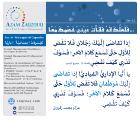
… فلعلك قد فقأت عيني خصمك معا