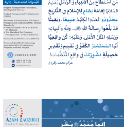
… وإن لم تفعل فما بلغت رسالته… (الله ﷻ
– المائدة:67)