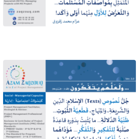
الجودة تتعرض للـ “كيف” والـ “ماذا”