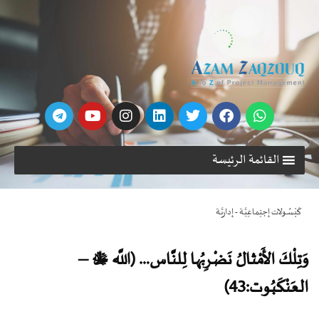
القائمة الرئيسة
كَبْسُـولات إجتِماعِيَّـة - إداريَّـة
وَتِلْكَ الأَمْثالُ نَضْـرِبُها لِلنَّاس… (اللَّه ﷻ –
العَنْكَبُوت:43)