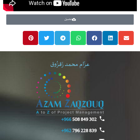
تحميل
عزّام محمد زَقزُوق
966+
302 849 508
962+
839 228 796