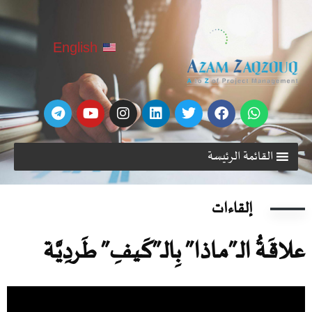
English
القائمة الرئيسة
إلقاءات
لاقَـةُ الـ”مـاذا” بِالـ”كَـيفِ” طَـردِيَّـة