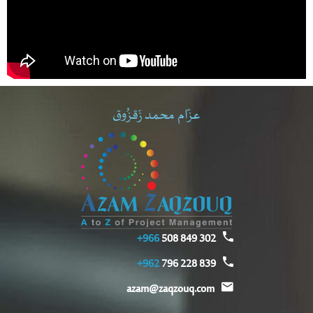
عزّام محمد زَقزُوق
966+
302 849 508
962+
839 228 796
azam@zaqzouq.com