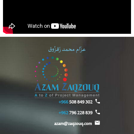
عزّام محمد زَقزُوق
966+
302 849 508
962+
839 228 796
azam@zaqzouq.com