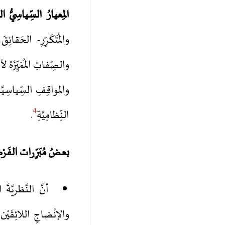
المِعيارُ السِّياسِيُّ الق
والمُتَكَرِّرِ- الحَقا
والمواقِفِ السِّياسِيَّ
4
النِّظامِيَّةِ
.
بعضُ مُبَرِّرات الفَر
أنَّ النَّظريَّةَ
والإنْضاجِ اللائِقَيْ