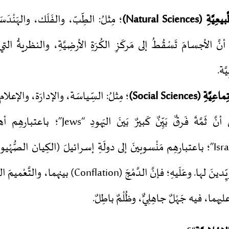
يعِيَّةِ (
Natural Sciences
)
؛ مِثلُ: الطِّبّ، والفَلَك، والهَنْدَ
َ الأجسامَ تَسْقُطُ إلى مَركَزِ الكُرَةِ الأرضِيَّةِ، والنظريةُ ا
َة.
ماعِيَّةِ (
Social Sciences
)
؛ مِثلُ: السِّياسَة، والإدارَة، والإعل
مثال: الحقيقةُ هي أنَّ ثَمَّةَ فَرقٌ بَيِّنٌ كَبيرٌ
والإسرائِيلِيّين “Israelis”؛ باعتبارهِم مَنْسوبينَ إلى دولَةِ إسرائيلَ (الكِيان الصّ