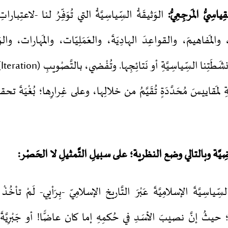
ِياسِيُّ المَرجِعِيُّ
:
الوَثيقَةُ السِّياسِيَّةُ التي تُوَفِّرُ لنا -لاعتِبارا
ئِقَ، والمَفاهيمَ، والقواعِدَ الهادِيَةَ، والعَمَلِيّات، والمَهارات، 
وال
ةِ لمَقاييسَ مُحَدَّدَةٍ تُقَيَّمُ من خلالِها، وعلى غِرارِها؛ بُغْيَةَ تح
ْضِيَّة وبالتالي وضع النظرية؛ على سبيلِ التَّمثيلِ لا الحَصْر:
 السِّياسِيَّةَ الإسلامِيَّةَ عَبْرَ التَّاريخ الإسلامِيّ -بِرَأيي- لَمْ تأخُ
ن؛ حيثُ إنَّ نصيبَ الأسَدِ في حُكمِهِ إما كان عاضًّا! أو جَبْرِيَّة