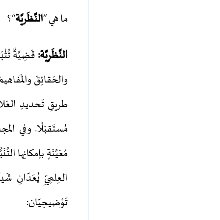
ما هي “
النَّظَريَّة
“؟
النَّظَرِيَّة
:
قَضِيَّةٌ تُث
طريقِ تَحديدِ العَلاقات
مُعَيَّنَةٍ بإمكانِها التّ
العِلمِيِّ يُعَدّانِ شَي
تَوْضيحِيّان: