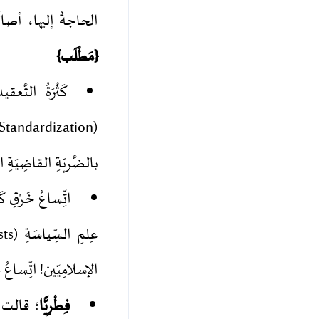
الحاجةُ إليها، أصالَةً
{مَطْلَب}
كَثْرَةُ التَّعق
بالضَّربَةِ القاضِيَةِ المَقول
اتِّساعُ خَرْقِ كَ
عِلمِ السِّياسَةِ (Political Scientists)، و
الإسلامِيّين! اتِّساعُ خ
فِطْرِيًّا
؛ قالت ا