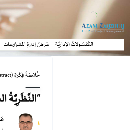
الكَبْسُـولاتُ الإداريَّـة
عَـرضُ إدارةِ المشرُوعـات
خُلاصَةُ فِكْرَة (Abstract)
“النَّظَرِيَّـةُ ا
عَ