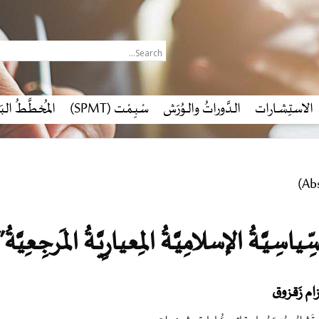
الاستِشـارات
الـدَّوراتُ والـوُرَش
سْبِـمْـت (SPMT)
المُخطَّـطُ البَي
لسِّياسِيَّـةُ الإسلامِيَّـةُ المِعيارِيَّـةُ المَرجِعِيَّ
زام زَقزوق