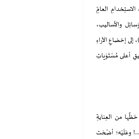
تِ الاستِخدامِ العامِّ
والوَسائِل والأساليب،
صِّفاتِ المُمَيِّزَة لأنشَطَتِنا السِّياسِيَّةِ أو نَتائِجِها. وتُفْضي، بالتَّصْويبِ (Iteration)، إلى إخضاعِ الآراءِ
قيقِ أعلى مُسْتَوَياتِ
ذْ حَظَّها من العِنايةِ
ً…! وعَلَيْه؛ أضْحَت