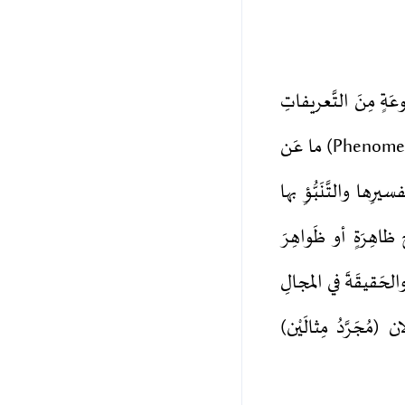
عَةٍ مِنَ التَّعريفاتِ
والحَقائِقَ والمَفاهيمَ والتَّصَوُّراتِ؛ التي تُعطينا نَظْرَةً مُنَظَّمَةً وَمُطَّرِدَةً لظاهِرَةٍ (Phenomenon) ما عَن
رِها والتَّنَبُّؤِ بها
َريَّةُ في نَموذَجٍ (Model) هادِفٍ؛ لشَرْحِ ظاهِرَةٍ أو ظَواهِرَ
ةَ والحَقيقَةَ في المجالِ
ن (مُجَرَّدُ مِثالَيْن)