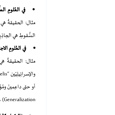
في العُلومِ الطَّب
مثال: الحقيقةُ هي أنّ
السُّقوطِ هي الجاذِبِيّ
في العُلومِ الاجتِ
Generalization) عليهما، فيه جَهْلٌ جاهِلِيٌّ، وظُلْمٌ باطِلٌ.