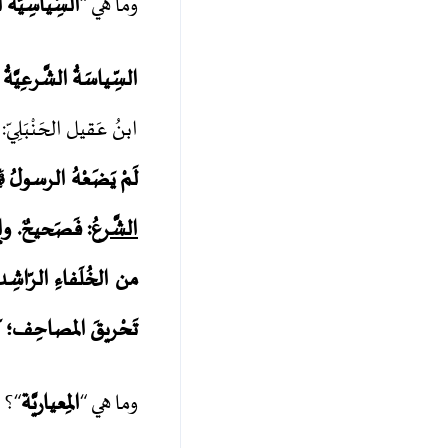
وما هي “
السِّياسِيَّة ا
السِّياسَةُ الشَّرعِيَّةُ 
ابنُ عَقيل الحَنْبَلِيّ: 
لَمْ يَضَعْهُ الرسولُ ﷺ
الشَّرعُ
: فَصَحيحٌ. وإن
من الخُلَفاءِ الرّاش
تَحْريقَ المصاحِف؛ ك
وما هي “
المِعياريَّة
“؟