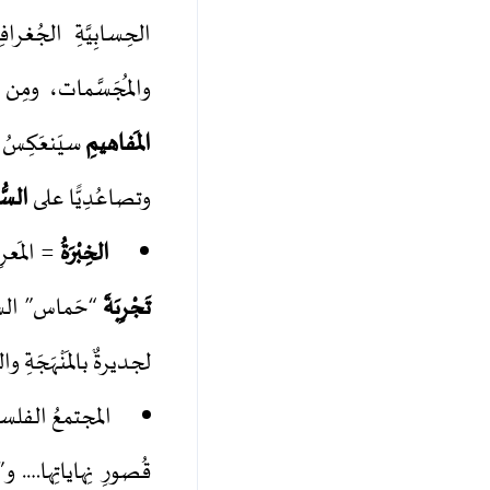
والمُجَسَّمات، ومِن ثَمَّ يستَفْحِلُ ا
المَفاهيمِ
سيَنعَكِسُ، 
وتصاعُدِيًّا على
السّ
الخِبْرَةُ
= المَعرِف
تَجْرِبَةَ
“حَماس” السِّياسِ
لجديرةٌ بالمَنْهَجَةِ وا
المجتمعُ الفلسطين
قُصورِ نِهاياتِها…. و”