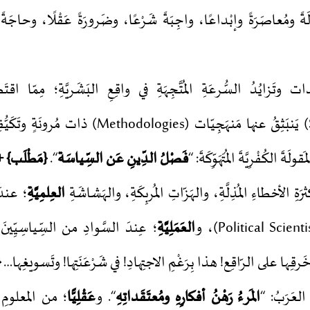
 ومُعاصَرَةً وإبْداعًا، واجِبَةً شَرْعًا، وضَرورَةً عَقْلًا، وحاجَةً ف
يدات وتَزايُدُ السُّرعَةِ المُتَّجِهَةِ في واقِعِ البَشَريَّةِ؛ مِمّا اقت
(Standardization) يَنبَثِقُ عنها مَنهَجِيّات (odologies
َةَ الكُفْرِيَّةَ المُتَهَوِّكَةَ: “
فَصْلُ الدِّينِ عَن السِّياسَة
“.
{مَطْلَب} + 
ثرَةِ الأخطاءِ المُذِلَّةِ، والهَزّاتِ المُربِكَةِ، والهَشاشَةِ
العِلمِيَّةِ
؛ عندَ
العَمَلِيَّةِ
َرقِها على الرّاقِع! هذا بِرَغْمِ الاجتِهادِ! في شَرْعَنَتِها! وتَسويغِها…
{
لعَرَبُ: “
المَرءُ رَهْنُ أفكارِهِ ومُعتَقَداتِهِ
“. و
عَقْلِيًّا
؛ من المعلومِ م