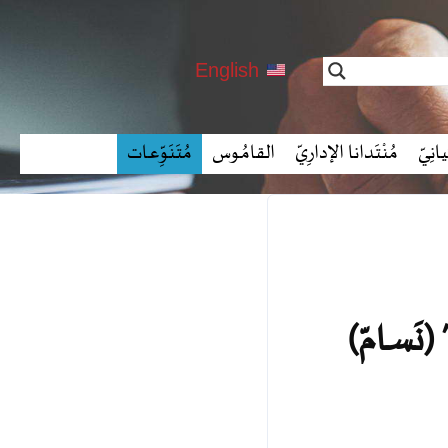
English
انِـيّ
مُنْتَدانا الإدارِيّ
القامُـوس
مُتَنَوِّعـات
ةُ” (نَسـامّ)