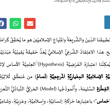
تَشارُ ومُدرِّبُ وإستراتيجـيُّ إدارةِ مشروعات
طبيقَنا الدِّينَ والشَّريعَةَ والمِنْهاجَ الإسلامِيِّين هو ما يُحَقِّقُ كَرامَتَنا و
الاعتِقادُ الشَّرعِيُّ الإسلاميُّ يُعَدُّ حَقيقَةً يَقينِيَّةً مَبْدَئِيَّة
1
اعتِبارَهُ الفَرْضِيَّةَ (Hypothesis)
العِلمِيَّةَ الأساس لإث
َّةِ الإسلامِيَّةِ الـمِعْيارِيَّةِ المَرجِعِيَّةِ
(
نَسامّ
) من مُنطَلَقِ ثُلاثِيَّة
الفِطْرَةِ
السَّليمَة، وأُنْموذَجُها (Model) الحَرَكِيُّ التّ
حَماس
“؛ باعتِبارها حَرَكَةٍ: إنسانِيَّةٍ، وإسلامِيَّةٍ، وعَرَبِيَّةٍ، وَشامِيَّة