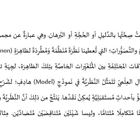
ْبَتُ صِحَّتُها بالدَّليلِ أو الحُجَّةِ أو البُرهان. وهي عبارةٌ عن مجمو
 المختَلِفَةِ بين المُتَغَيِّرات الخاصَّةِ بتِلكَ الظاهِرَة، لجِهَةِ تفسي
مُستَقبَلًا. وفي المجالِ العِلْميِّ تَتَمَثَّلُ النَّظ
َنَبُّؤُ بأحداثٍ مُستَقبَلِيَّةٍ يُمكِنُ نَقْدُها. يَنتُجُ من ذلِكَ أنَّ النَّظَرِيَّ
ئًا مُتَكامِلًا مُتَتامًّا، وليسا شَيْئَيْن مُتَناقِضَيْن مُتَضادَّيْن. مِثالا