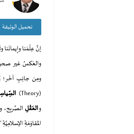
مُس
تحميل الوثيقة
إنَّ عِلْمَنا وإيمانَنا وتَ
والعَكسُ غير صحيح. هذا 
ومِن جانِبٍ آخَر؛ يُمكِنُنا 
(Theory)
الس
ِياسِي
و
العَقْلِ
الصَّريح، و
المقاوَمَةِ الإسلامِيَّةِ “