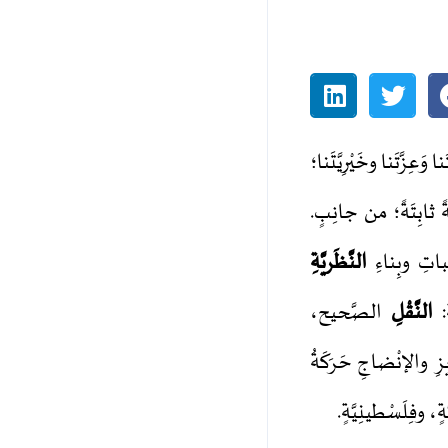
َعِزَّتَنا وخَيْرِيَّتَنا؛
ً ثابِتَةً؛ من جانِبٍ.
باتِ وبِناءِ
الن
ظَريَّةِ
ِ:
النَّقْلِ
الصَّحيح،
َبادُليُّ التَّعزيزِ والإنْضاجِ حَرَكَةُ
ٍ، وفِلَسْطينِيَّةٍ.