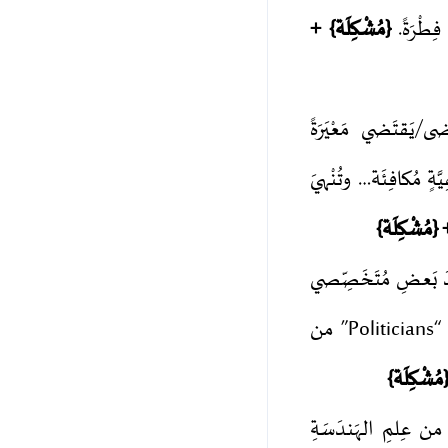
ِطْرَةً.
{مُشْكِلَة} +
َضى/يَقتَضي مَعْيَرَةً
Meth) ذات مُرونَةٍ وتَكَيُّفِيَّةٍ مُكافِئَة… وتُنْهيَ
{مُشْكِلَة}
 بَعضِ مُتَخَصِّصي
؛ عِندَ السَّوادِ من السِّياسِيِّينَ “Politicians” من
مُشْكِلَة}
ن عِلمِ الهَندَسَةِ