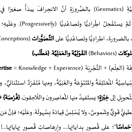
الحِسابِيَّةِ الجُغرافِيَّةِ (Geomatics) بالضَّرورَةِ أنَّ الانحِرافَ يبدَأُ
طِّرادِيًّا وتَصاعُدِيًّا (Progressively). وعَلَيهِ؛ فإنَّ الانحِرافَ في
بالضرورة، اطرادِيًّا وتَصاعُدِيًّا على
التَّصَوُّرات
ُلوكات
(Behaviors)
القَوْلِيَّة والعَمَلِيَّة
.
{مَطْلَب}
َة (العِلْم) + التَّجْرِبَة (
= Knowledge + Experience). وعَلَيْه؛ فإنَّ
rtise
يَّةُ المُختَلِفَةُ والمتَنَوِّعَةُ والغَنِيَّةُ، ومنها مُتَفَرِّدٌ استثنائيٌّ
لتَّحويلِ إلى
خِبْرَةٍ؛
يستَفيدُ منها المُعاصِرون واللّاحِقون.
{فُرْصَة} +
يُّ قَوِيٌّ وشَموسٌ، ولا يُسْلِسُ قِيادَهُ بِسُهولَة. وعَلَيْه؛ فإنَّ مَن 
حَماسًا
“؛ على قُصورِ بِداياتِها…. وإرهاصاتِ قُصورِ نِهاياتِها…! 