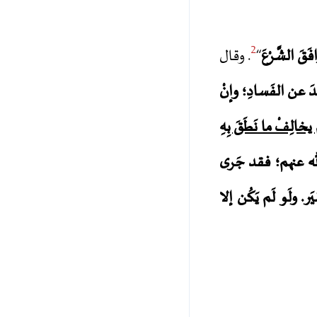
2
َقَ الشَّرْعَ
“
. وقال
َدَ عن الفَسادِ؛ وإنْ
ْ يخالِفْ ما نَطَقَ بِهِ
ه عنهم
؛ فقد جَرى
يَر. ولَو لَم يَكُن إلا