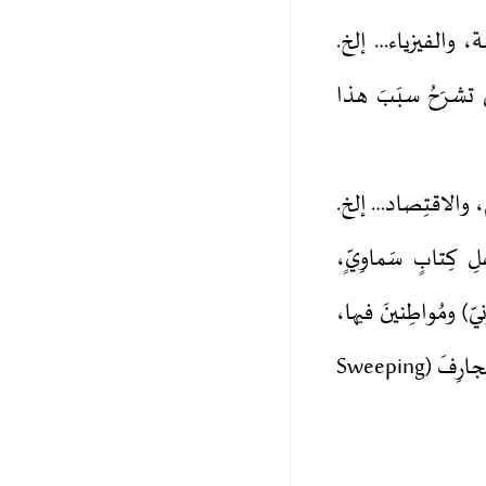
سَة، والفيزياء… إلخ.
لتي تشرَحُ سبَبَ هذا
ام، والاقتِصاد… إلخ.
 بَينَ اليَهودِ “Jews”؛ باعتبارهِم أهلِ كِتابٍ سَماوِيٍّ،
ُهْيونيّ) ومُواطِنينَ فيها،
أو حتى داعِمينَ ومُؤَيِّدينَ لها. وعَلَيهِ؛ فإنَّ الدَّمْجَ (Conflation) بينهما، والتَّعْميمَ الجارِفَ (Sweeping