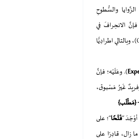
 صغيرًا في الزَّوايا والسُّطوحِ
(Conceptions)، وبالتالي اطرادِيًّا
Expe
، وفريدٌ غَيرُ مَسْبوق،
 {مَطْلَب}
أوْجَدَ “
فَتْحًا
“؛ على
ما زال، قادِرًا على