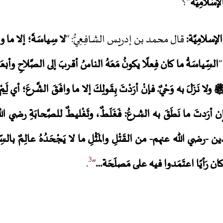
لإسْلامِيَّة
“؟
الإسلامِيَّة
:
قال محمد بن إدريس الشافِعِيُّ: “
لا سِياسَةَ؛ إلا ما واف
“
السِّياسَةُ ما كان فِعلًا يكونُ مَعَهُ الناسُ أقربَ إلى الصَّلاحِ وأبع
 ولا نَزَلَ به وَحْيٌ. فإنْ أرَدْتَ بِقَولِكَ إلا ما وافَقَ الشَّرعَ؛ أي
لَم
 أرَدتَ ما نَطَقَ به الشرعُ: فَغَلَطٌ، وتَغْليطٌ للصَّحابَةِ
رضي الل
ِدين
-رضي الله عنهم-
من القَتْلِ والمَثْلِ ما لا يَجْحَدُهُ عالِمٌ بالسِّ
3
ان رَأيًا اعتَمَدوا فيه على مَصلَحَة…
“
.