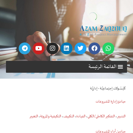
القائمة الرئيسة
كَبْسُـولات إجتِماعِيَّـة - إداريَّـة
مبادئ إدارة المشروعات
التدبير
،
التفكير الكاملي/الكلي
،
القيادة
،
التكييف
،
التكيفية والمرونة
،
التغيير
ميادين أداء المشروعات