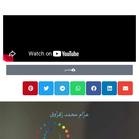
تحميل
عزّام محمد زَقزُوق