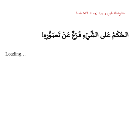
مقاربة التطوير ودورة الحياة
،
التخطيط
الـحُكْـمُ عَـلـى الشَّـيْءِ فَـرْعٌ عَـنْ تَصَـوُّرِهِ!