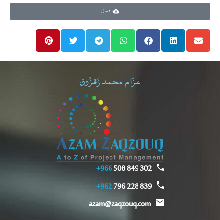
تحميل
عزّام محمد زَقزُوق
966+
302 849 508
962+
839 228 796
azam@zaqzouq.com