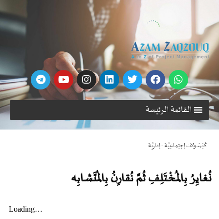
القائمة الرئيسة
كَبْسُـولات إجتِماعِيَّـة - إداريَّـة
نُغايِرُ بِالمُـخْـتَلِـفِ ثُمَّ نُقارِنُ بِالمُـتَشـابِه