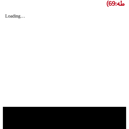
طـه:69)