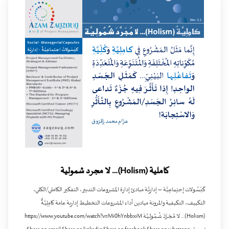
كاملية (Holism)… لا مجرد شمولية
كَبْسُـولات إجتِماعِيَّـة – إداريَّـة مبادئ إدارة المشروعات التدبير، التفكير الكاملي/الكلي،
التكييف، التكيفية والمرونة ميادين أداء المشروعات التخطيط إدارية عامة كامِلِيَّـةٌ
(Holism)… لا مُـجَـرَّدَ شُـمُـولِـيَّـة https://www.youtube.com/watch?v=Mi0hYnbbxiM