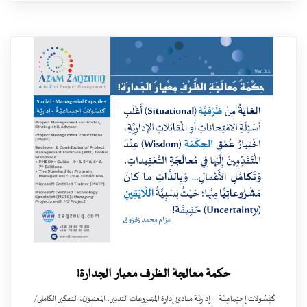
حكمة معالجة الظرف معيار الجدارة!
كَبْسُـولات إجتِماعِيَّـة – إداريَّـة مبادئ إدارة المشروعات التدبير، المعنيون، التفكير الكاملي/