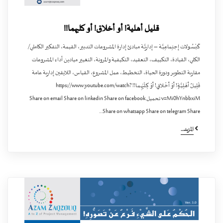
قليل أهلية! أو أخلاق! أو كليهما!!
كَبْسُـولات إجتِماعِيَّـة – إداريَّـة مبادئ إدارة المشروعات التدبير، القيمة، التفكير الكاملي/
الكلي، القيادة، التكييف، التعقيد، التكيفية والمرونة، التغيير ميادين أداء المشروعات
مقاربة التطوير ودورة الحياة، التخطيط، عمل المشروع، القياس، اللايقين إدارية عامة
قَلِيـلُ أَهْـلِيَّـةٍ! أَوْ أَخْـلاقٍ! أَوْ كِـلَيْهِـمـا!! https://www.youtube.com/watch?
v=Mi0hYnbbxiM تحميل Share on email Share on linkedin Share on facebook
Share on whatsapp Share on telegram Share…
المزيد...