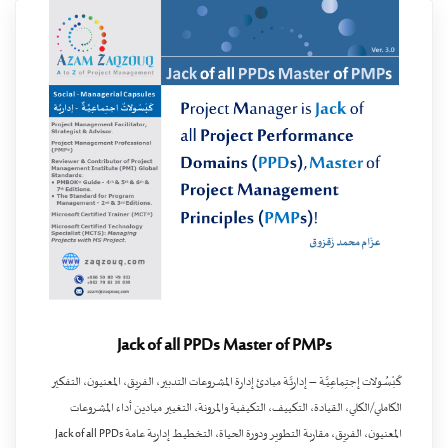
Jack of all PPDs Master of PMPs
كَبْسُـولات إجتِماعِيَّـة – إداريَّـة مبادئ إدارة المشروعات التدبير، الفريق، المعنيون، التفكير
الكاملي/الكلي، القيادة، التكييف، التكيفية والمرونة، التغيير ميادين أداء المشروعات
المعنيون، الفريق، مقاربة التطوير ودورة الحياة، التخطيط إدارية عامة Jack of all PPDs