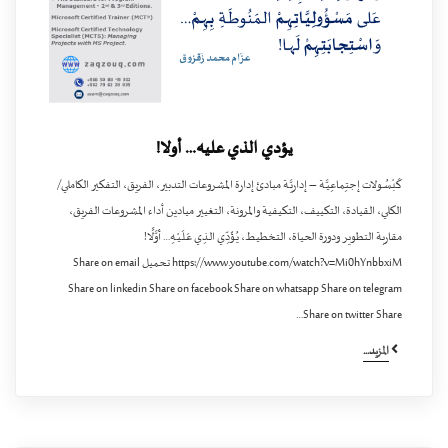
يؤدي الذي عليه… أولا!
كَبْسُـولات إجتِماعِيَّـة – إداريَّـة مبادئ إدارة المشروعات التدبير، الفريق، التفكير الكاملي/
الكلي، القيادة، التكييف، التكيفية والمرونة، التغيير ميادين أداء المشروعات الفريق،
مقاربة التطوير ودورة الحياة، التخطيط، يُـؤَدِّي الـذِي عَـلَـيْـهِ… أَوَّلًا!
https://www.youtube.com/watch?v=Mi0hYnbbxiM تحميل Share on email
Share on linkedin Share on facebook Share on whatsapp Share on telegram
Share on twitter Share…
المزيد...