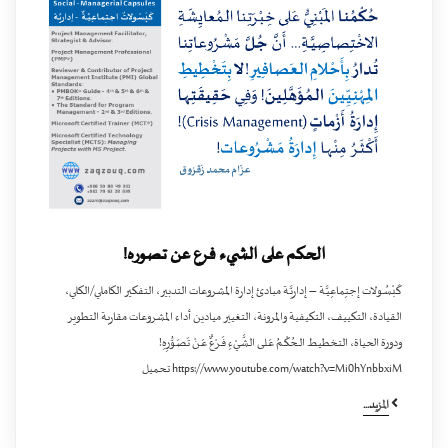
الحكم على الشيء فرع عن تصوره!
كَبْسُـولات إجتِماعِيَّـة – إداريَّـة مبادئ إدارة المشروعات التدبير، التفكير الكاملي/الكلي،
القيادة، التكييف، التكيفية والمرونة، التغيير ميادين أداء المشروعات مقاربة التطوير
ودورة الحياة، التخطيط الـحُكْـمُ عَـلـى الشَّـيْءِ فَـرْعٌ عَـنْ تَصَـوُّرِهِ!
https://www.youtube.com/watch?v=Mi0hYnbbxiM تحميل
المزيد...