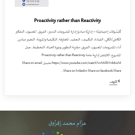
Proactivity rather than Reactivity
كَبْسُـولات إجتِماعِيَّـة – إداريَّـة مبادئ إدارة المشروعات التدبير، الفريق، المعنيون، التفكير
الكاملي/الكلي، القيادة، التكييف، التعقيد، المجازفة، التكيفية والمرونة، التغيير ميادين
أداء المشروعات المعنيون، الفريق، مقاربة التطوير ودورة الحياة، التخطيط، عمل
المشروع، اللايقين إدارية عامة Proactivity rather than Reactivity
https://www.youtube.com/watch?v=Mi0hYnbbxiM تحميل Share on email
Share on linkedin Share on facebook Share…
المزيد...
عزّام محمد زَقزُوق