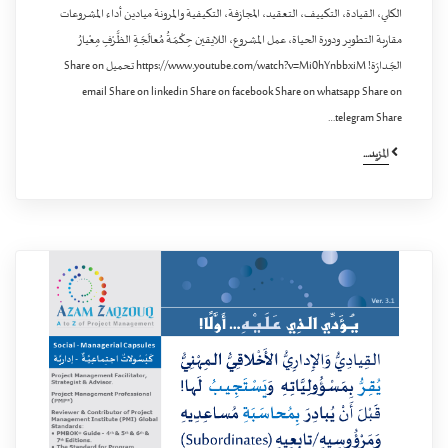
الكلي، القيادة، التكييف، التعقيد، المجازفة، التكيفية والمرونة ميادين أداء المشروعات
مقاربة التطوير ودورة الحياة، عمل المشروع، اللايقين حِكْمَـةُ مُعالَجَـةِ الظَّـرْفِ مِعْيارُ
الجَـدارَة! https://www.youtube.com/watch?v=Mi0hYnbbxiM تحميل Share on
email Share on linkedin Share on facebook Share on whatsapp Share on
telegram Share…
المزيد...