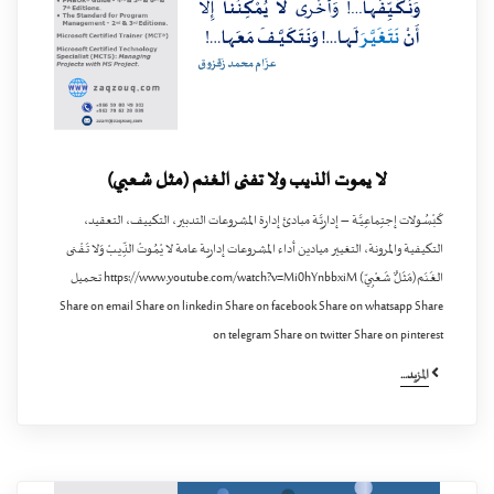
لا يموت الذيب ولا تفنى الغنم (مثل شعبي)
كَبْسُـولات إجتِماعِيَّـة – إداريَّـة مبادئ إدارة المشروعات التدبير، التكييف، التعقيد،
التكيفية والمرونة، التغيير ميادين أداء المشروعات إدارية عامة لا يْمُـوتْ الذِّيـبْ وَلا تَـفْـنى
الغَـنَم(مَثَـلٌ شَعْبِيّ) https://www.youtube.com/watch?v=Mi0hYnbbxiM تحميل
Share on email Share on linkedin Share on facebook Share on whatsapp Share
on telegram Share on twitter Share on pinterest
المزيد...