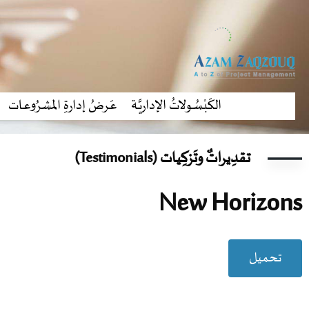
الكَبْسُـولاتُ الإداريَّـة
عَـرضُ إدارةِ المشرُوعـات
تقدِيراتٌ وتَزكِيات (Testimonials)
New Horizons
تحميل