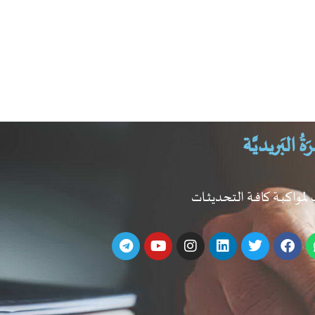
َةُ البَريديَّـة
 لمواكبـة كافـة التحديثـات