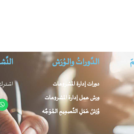
مّ
الـدَّوراتُ والـوُرَش
النَّشـر
دورات إدارة المشروعات
اشتـرِك
ورش عمل إدارة المشروعات
وُرَشُ عَمَلِ التَّصمِيمِ الـمُوَجَّه