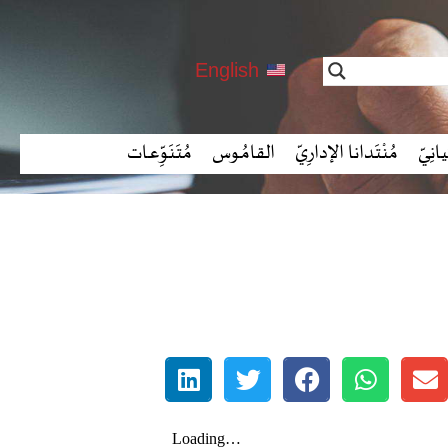
English
انِـيّ
مُنْتَدانا الإدارِيّ
القامُـوس
مُتَنَوِّعـات