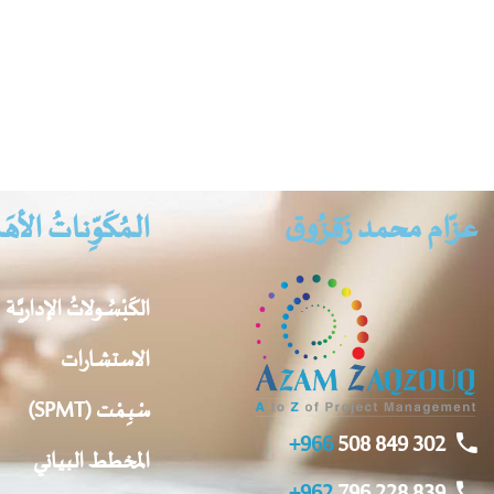
عزّام محمد زَقزُوق
الـمُكَوِّنـاتُ الأهَـ
الكَبْسُـولاتُ الإداريَّـة
الاستشارات
سْبِـمْـت (SPMT)
966+
302 849 508
المخطط البياني