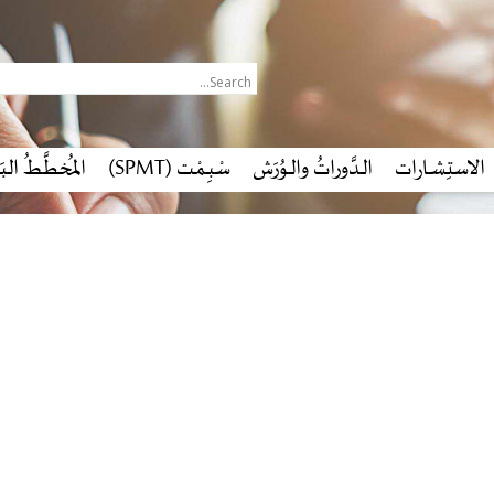
الاستِشـارات
الـدَّوراتُ والـوُرَش
سْبِـمْـت (SPMT)
المُخطَّـطُ البَي