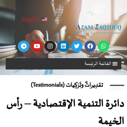
English
القائمة الرئيسة
تقدِيراتٌ وتَزكِيات (Testimonials)
ائرة التنمية الإقتصادية – رأس
لخيمة