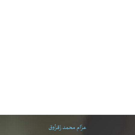
عزّام محمد زَقزُوق