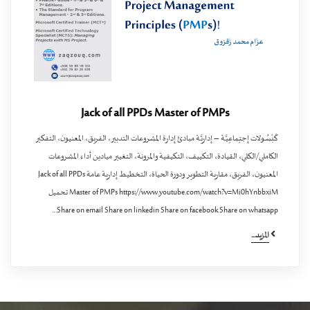
Jack of all PPDs Master of PMPs
كَبْسُـولات إجتِماعِيَّـة – إداريَّـة مبادئ إدارة المشروعات التدبير، الفريق، المعنيون، التفكير
الكاملي/الكلي، القيادة، التكييف، التكيفية والمرونة، التغيير ميادين أداء المشروعات
المعنيون، الفريق، مقاربة التطوير ودورة الحياة، التخطيط إدارية عامة Jack of all PPDs
Master of PMPs https://www.youtube.com/watch?v=Mi0hYnbbxiM تحميل
Share on email Share on linkedin Share on facebook Share on whatsapp…
المزيد...