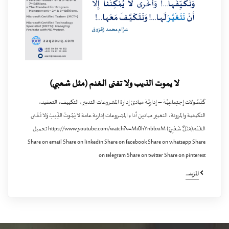
لا يموت الذيب ولا تفنى الغنم (مثل شعبي)
كَبْسُـولات إجتِماعِيَّـة – إداريَّـة مبادئ إدارة المشروعات التدبير، التكييف، التعقيد،
التكيفية والمرونة، التغيير ميادين أداء المشروعات إدارية عامة لا يْمُـوتْ الذِّيـبْ وَلا تَـفْـنى
الغَـنَم(مَثَـلٌ شَعْبِيّ) https://www.youtube.com/watch?v=Mi0hYnbbxiM تحميل
Share on email Share on linkedin Share on facebook Share on whatsapp Share
on telegram Share on twitter Share on pinterest
المزيد...