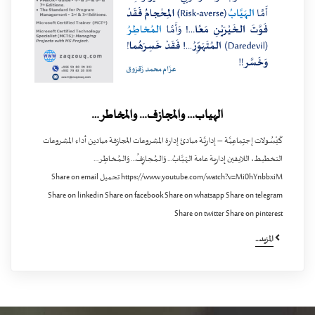
الهياب… والمجازف… والمخاطر…‏
كَبْسُـولات إجتِماعِيَّـة – إداريَّـة مبادئ إدارة المشروعات المجازفة ميادين أداء المشروعات
التخطيط، اللايقين إدارية عامة الـهَـيَّـابُ… وَالـمُـجـازِفُ… وَالـمُـخـاطِـر…‏
https://www.youtube.com/watch?v=Mi0hYnbbxiM تحميل Share on email
Share on linkedin Share on facebook Share on whatsapp Share on telegram
Share on twitter Share on pinterest
المزيد...