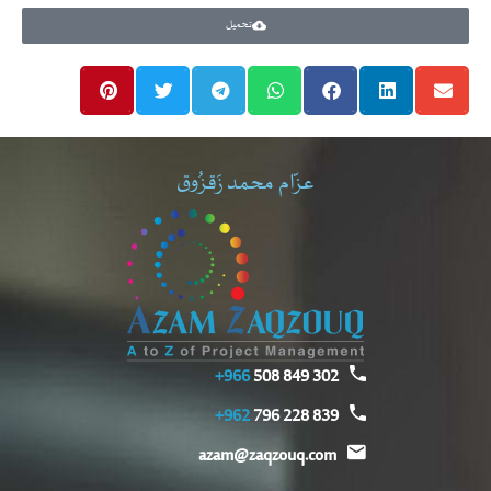
تحميل
عزّام محمد زَقزُوق
966+
302 849 508
962+
839 228 796
azam@zaqzouq.com