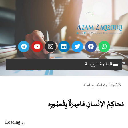
القائمة الرئيسة
كَبْسُـولاتُ اجتِماعِيَّةُ - سِّياسِيَّـة
مَحاكِـمُ الإنْسـانِ قاصِـرَةٌ بِقُصُـورِه