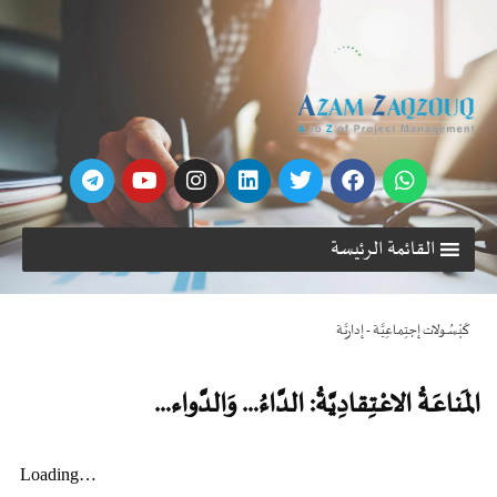
القائمة الرئيسة
كَبْسُـولات إجتِماعِيَّـة - إداريَّـة
المَـناعَـةُ الاعْـتِقادِيَّةُ: الدَّاءُ… وَالدَّواء…