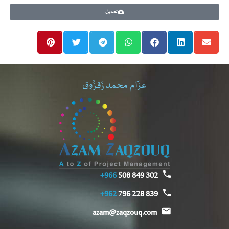
تحميل
عزّام محمد زَقزُوق
966+
302 849 508
962+
839 228 796
azam@zaqzouq.com