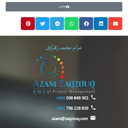
تحميل
عزّام محمد زَقزُوق
966+
302 849 508
962+
839 228 796
azam@zaqzouq.com