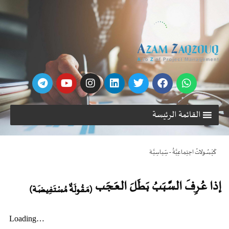
القائمة الرئيسة
كَبْسُـولاتُ اجتِماعِيَّةُ - سِّياسِيَّـة
إذا عُـرِفَ السَّبَـبُ بَطَـلَ العَـجَـب
(مَـقُولَةٌ مُسْتَفِيضَـة)